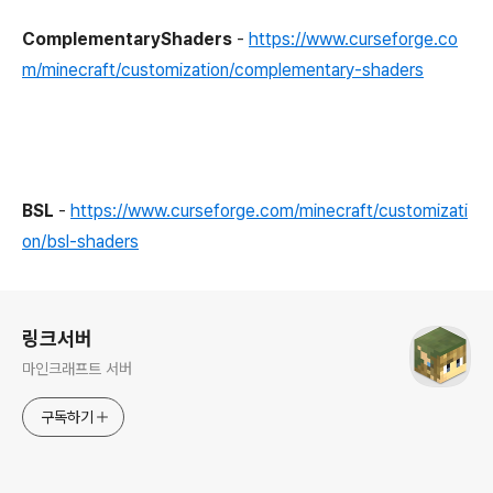
ComplementaryShaders
-
https://www.curseforge.co
m/minecraft/customization/complementary-shaders
BSL
-
https://www.curseforge.com/minecraft/customizati
on/bsl-shaders
로그 정보
링크서버
마인크래프트 서버
구독하기