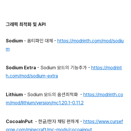
그래픽 최적화 및 API
Sodium
- 옵티파인 대체 -
https://modrinth.com/mod/sodiu
m
Sodium Extra
- Sodium 모드의 기능추가 -
https://modrint
h.com/mod/sodium-extra
Lithium
- Sodium 모드의 옵션최적화 -
https://modrinth.co
m/mod/lithium/version/mc1.20.1-0.11.2
CocoaInPut
- 한글/한자 채팅 편하게 -
https://www.cursef
orge.com/minecraft/mc-mods/cocoainput