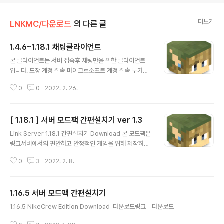
더보기
LNKMC/다운로드
의 다른 글
1.4.6~1.18.1 채팅클라이언트
글 내용
본 클라이언트는 서버 접속후 채팅만을 위한 클라이언트
입니다. 모장 계정 접속 마이크로소프트 계정 접속 두가지
버전이 있습니다. 사용법 1. 다운로드후 MinecraftClient.
0
0
2022. 2. 26.
exe 를 실행합니다 위의 스크린샷에 로그인. 패스워드를
입력하면 서버 주소를 입력할수 있습니다. 주소를 입력하
시고 접속하시면 위의 스크린샷과 같이 서버에 접속할수
[ 1.18.1 ] 서버 모드팩 간편설치기 ver 1.3
있습니다. 다운로드 windows 64bit
글 내용
Link Server 1.18.1 간편설치기 Download 본 모드팩은
링크서버에서의 편안하고 안정적인 게임을 위해 제작하였
습니다. 다운로드 링크 - 둘중 하나 다운로드 네이버 - htt
0
3
2022. 2. 8.
p://naver.me/5MDcA1qr
1.16.5 서버 모드팩 간편설치기
글 내용
1.16.5 NikeCrew Edition Download ​ 다운로드링크 - 다운로드