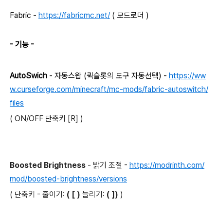
Fabric -
https://fabricmc.net/
( 모드로더 )
- 기능 -
AutoSwich
- 자동스왑 (퀵슬롯의 도구 자동선택) -
https://ww
w.curseforge.com/minecraft/mc-mods/fabric-autoswitch/
files
( ON/OFF 단축키 [R] )
Boosted Brightness
- 밝기 조절 -
https://modrinth.com/
mod/boosted-brightness/versions
( 단축키 - 줄이기:
( [ )
늘리기:
( ])
)