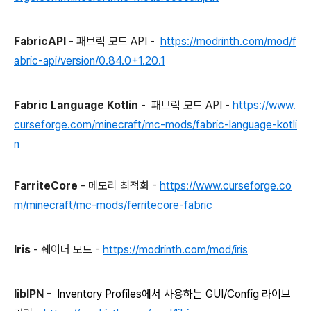
FabricAPI
- 패브릭 모드 API -
https://modrinth.com/mod/f
abric-api/version/0.84.0+1.20.1
Fabric Language Kotlin
- 패브릭 모드 API -
https://www.
curseforge.com/minecraft/mc-mods/fabric-language-kotli
n
FarriteCore
- 메모리 최적화 -
https://www.curseforge.co
m/minecraft/mc-mods/ferritecore-fabric
Iris
- 쉐이더 모드 -
https://modrinth.com/mod/iris
libIPN
-
Inventory Profiles에서 사용하는 GUI/Config 라이브