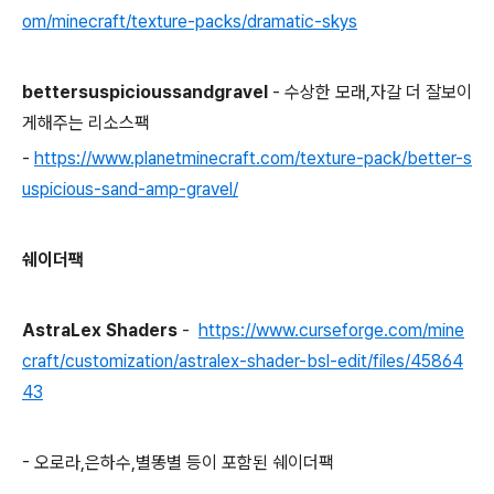
om/minecraft/texture-packs/dramatic-skys
bettersuspicioussandgravel
- 수상한 모래,자갈 더 잘보이
게해주는 리소스팩
-
https://www.planetminecraft.com/texture-pack/better-s
uspicious-sand-amp-gravel/
쉐이더팩
AstraLex Shaders
-
https://www.curseforge.com/mine
craft/customization/astralex-shader-bsl-edit/files/45864
43
- 오로라,은하수,별똥별 등이 포함된 쉐이더팩