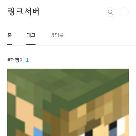
본문 바로가기
링크서버
홈
태그
방명록
핵쟁이
1