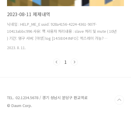
2023-08-11 제제내역
닉네임 : HELP_ME_E uuid: 928a4156-4224-4361-907f-
10413abbc996 사유: 핵 사용자 처리내용 : slave 처리 및 mute ( 10년
) 기간: 영구 서버: [야생] log [14:58:04 INFO]: 엑스레이 가능?
[14:58:34 INFO]: 어처피 막혀있구나.. [14:59:43 WARN]: HELP_ME_E
2023. 8. 11.
was kicked for floating too long! [14:59:43 INFO]: HELP_ME_E
lost connection: Flying is not enabled on this server [14:59:43
1
INFO]: HELP_ME_E 님이 퇴장하셨습니다. [14:59:43 WARN]:
HELP_ME_E was kicked for ..
TEL. 02.1234.5678 / 경기 성남시 분당구 판교역로
© Daum Corp.