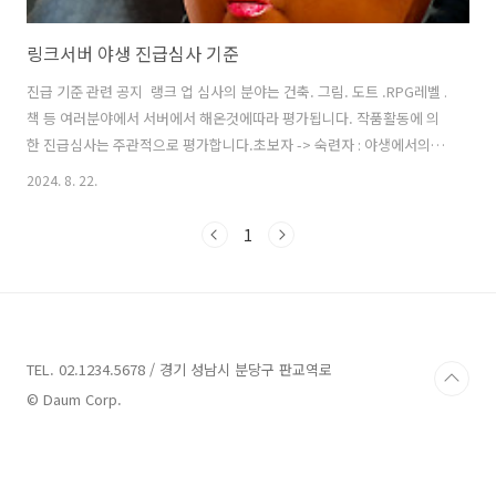
링크서버 야생 진급심사 기준
진급 기준 관련 공지 랭크 업 심사의 분야는 건축. 그림. 도트 .RPG레벨 .
책 등 여러분야에서 서버에서 해온것에따라 평가됩니다. 작품활동에 의
한 진급심사는 주관적으로 평가합니다.초보자 -> 숙련자 : 야생에서의 주
거지 ,sethome 상태숙련자 -> 전문가 : 야생에서의 건축, 그림, 도트, 책
2024. 8. 22.
집필 등의 작품활동 또는 skills ( 채광 채집 낚시 농사 발굴 ) 레벨의 평균
값이 20 이상일시전문가 -> 달인 : 야생에서의 건축, 그림, 도트,책 집필
1
등의 작품활동 또는 skills ( 채광 채집 낚시 농사 발굴 ) 레벨의 평균값이
50이상일시달인 -> 장인 : 야생에서의 건축, 그림, 도트 , 책집필 등의 작
품활동 또는 skills 모든레벨의 평균값이 100이거나 두개의 스킬 레벨이
500(ma..
TEL. 02.1234.5678 / 경기 성남시 분당구 판교역로
© Daum Corp.