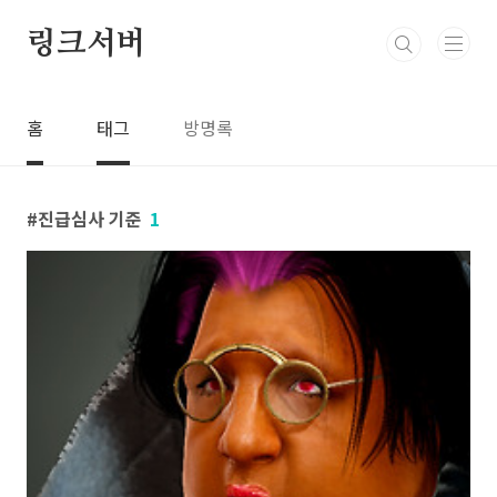
본문 바로가기
링크서버
홈
태그
방명록
진급심사 기준
1