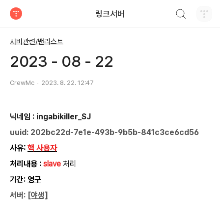
검색하기
링크서버
티스토리
서버관련/밴리스트
2023 - 08 - 22
CrewMc
2023. 8. 22. 12:47
닉네임 : ingabikiller_SJ
uuid: 202bc22d-7e1e-493b-9b5b-841c3ce6cd56
사유:
핵 사용자
처리내용 :
slave
처리
기간:
영구
서버:
[야생]