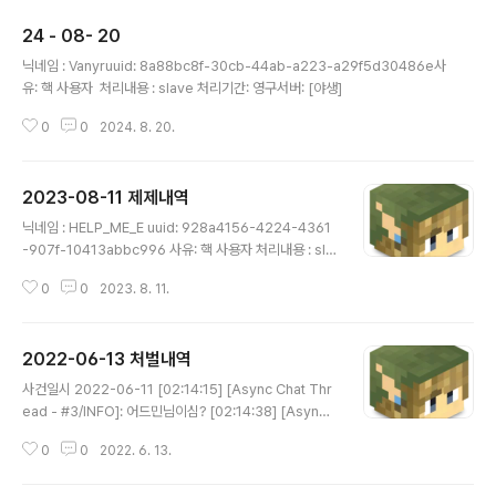
24 - 08- 20
글 내용
닉네임 : Vanyruuid: 8a88bc8f-30cb-44ab-a223-a29f5d30486e사
유: 핵 사용자 처리내용 : slave 처리기간: 영구서버: [야생]
0
0
2024. 8. 20.
2023-08-11 제제내역
글 내용
닉네임 : HELP_ME_E uuid: 928a4156-4224-4361
-907f-10413abbc996 사유: 핵 사용자 처리내용 : sla
ve 처리 및 mute ( 10년 ) 기간: 영구 서버: [야생] log [1
0
0
2023. 8. 11.
4:58:04 INFO]: 엑스레이 가능? [14:58:34 INFO]: 어
처피 막혀있구나.. [14:59:43 WARN]: HELP_ME_E wa
s kicked for floating too long! [14:59:43 INFO]: H
2022-06-13 처벌내역
ELP_ME_E lost connection: Flying is not enabled
글 내용
on this server [14:59:43 INFO]: HELP_ME_E 님이
사건일시 2022-06-11 [02:14:15] [Async Chat Thr
퇴장하셨습니다. [14:59:43 WARN]: HELP_ME_E wa
ead - #3/INFO]: 어드민님이심? [02:14:38] [Async
s kicked for ..
Chat Thread - #3/INFO]: 왜 어드민인척함 시발련아?
0
0
2022. 6. 13.
[02:15:21] [Async Chat Thread - #3/INFO]: 님 어
디심 [02:15:58] [Async Chat Thread - #3/INFO]: