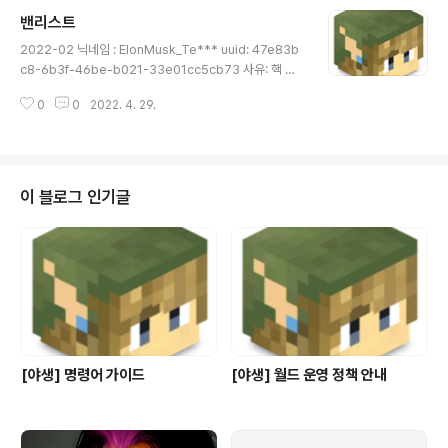
빨리 오세여 [02:16:04] [Async Chat Thread - #3/I
밴리스트
NFO]: 네 [02:16:54] [Async Chat Thread - #3/INF
글 내용
O]: 돈좀 주셈 [02:17:10] [Async Chat Thread - #3/
2022-02 닉네임 : EIonMusk_Te*** uuid: 47e83b
INFO]: 템좀 줘보셈 [02:17:38] [Async Chat Thread
c8-6b3f-46be-b021-33e01cc5cb73 사유: 핵 사
- #3/IN..
용자 처리내용 : slave 처리 이후 ban 기간: 영구 서버:
0
0
2022. 4. 29.
[야생] / [구름] 2022-03 닉네임 : ddy** uuid : 293b
090e-ebce-4ec0-bd26-3dc9cef2c111 사유: 타
서버 홍보 및 핵 홍보 처리내용 : slave 처리 이후 ban 기
간: 영구 서버: [야생] / [구름] 2022-04 닉네임 : titelun
19** uuid : 43fed60b-23ff-4027-b1f2-787133
이 블로그 인기글
3dc5b2 아이피 주소: 59.142.***.*** 사유: 핵 사용자
처리내용 : slave 처리 이후 ban 기간: 영구 서버: [야생] ..
[야생] 명령어 가이드
[야생] 월드 운영 정책 안내