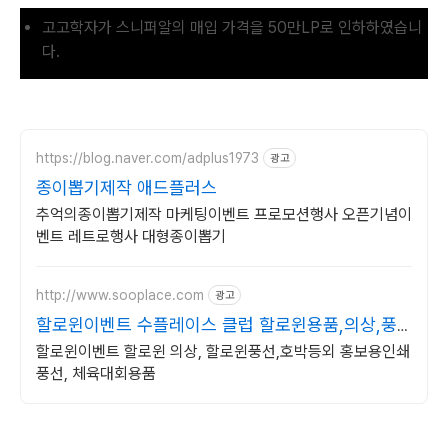
고고학자가 스니퍼알의 매입 가격을 50만LP로 인하하였습니
다.
https://blog.naver.com/adplus1973
광고
종이뽑기제작 애드플러스
추억의종이뽑기제작 마케팅이벤트 프로모션행사 오픈기념이
벤트 레트로행사 대형종이뽑기
http://www.sooplace.com
광고
할로윈이벤트 수플레이스 클럽 할로윈용품,의상,풍
선
할로윈이벤트 할로윈 의상, 할로윈풍선,호박등외 홍보용인쇄
풍선, 체육대회용품