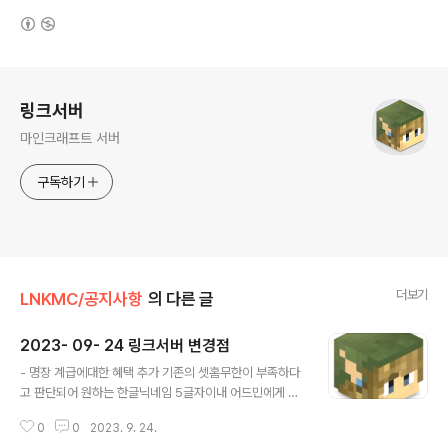
(새창열림)
로그 정보
링크서버
마인크래프트 서버
구독하기
더보기
LNKMC/공지사항
의 다른 글
2023- 09- 24 링크서버 변경점
글 내용
- 명장 계급에대한 혜택 추가 기존의 셋홈무한이 부족하다
고 판단되어 원하는 한글닉네임 5글자이내 어드민에게 말
씀주시면 변경해드리겠습니다. [명장] -셋홈무한 -한글닉
0
0
2023. 9. 24.
네임 -23-09-23 건축블록 이벤트장 리메이크 예정 안내