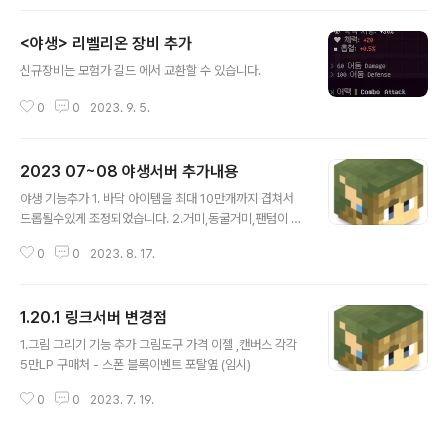
*서버의 TPS가 떨어지며 원활한 플레이가 불가능해지는
현상이 발견되어 블록의 리젠방식을 변경합니다. 기존방식
<야생> 리벨리온 장비 추가
- 블록무한생성 - 이벤트 진행중 특정카테고리만 블록생성
글 내용
변경예정인방식 - 발판을 밟으면 블록이 리젠됨 - 모든 블
신규장비는 모험가 길드 에서 교환할 수 있습니다.
록 생성 - 이벤트 진행중에만 입장가능
0
0
2023. 9. 5.
2023 07~08 야생서버 추가내용
글 내용
야생 기능추가 1. 바닥 아이템을 최대 10만개까지 겹쳐서
드롭될수있게 조정되었습니다. 2.거미,동굴거미,팬텀이 겹
쳐서 리젠됩니다. -상점 품목 추가- 가격 - 일반형판 1만L
0
0
2023. 8. 17.
P - 갑옷문양 2만LP *조합대를 이용해 무한하게 복사하
여 사용할수있습니다 위치: /market - 광물상점 추천교환
권 상점 품목추가 작은 갑옷거치대 , 갑옷거치대 (발광) 추
1.20.1 링크서버 변경점
가 가격 - 1세트(16개) 교환권 1장 월드 추가 안내 - 야생1
글 내용
20 - 접근권한 - 멤버 랜덤tp 이용 가격 : 10만 LP 쿨타임
1.그림 그리기 기능 추가 그림도구 가격 이젤 ,캔버스 각각
: 15분 https://linkmc.tistory.com/27 1.20.1 링크서
5만LP 구매처 - 스폰 블록이벤트 포탈옆 (임시)
버 변경점 해결된문제 - 커맨드 아이템복구 ( 각종 권한아
이템 ) - deco 명령어 복구 추가된것들 - 가구 플러그인 (
0
0
2023. 7. 19.
스폰 에서 교환을통..