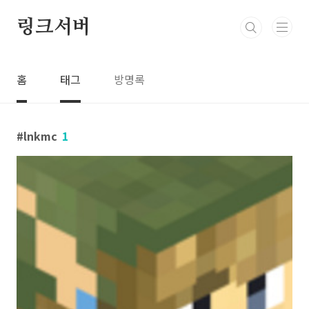
본문 바로가기
링크서버
홈
태그
방명록
lnkmc
1